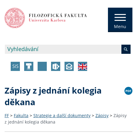
Zápisy z jednání kolegia
děkana
FF
>
Fakulta
>
Strategie a další dokumenty
>
Zápisy
>
Zápisy
z jednání kolegia děkana