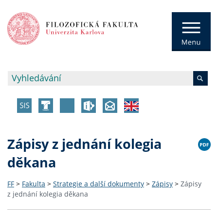
Zápisy z jednání kolegia
děkana
FF
>
Fakulta
>
Strategie a další dokumenty
>
Zápisy
>
Zápisy
z jednání kolegia děkana