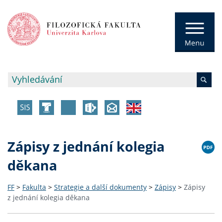
Zápisy z jednání kolegia
děkana
FF
>
Fakulta
>
Strategie a další dokumenty
>
Zápisy
>
Zápisy
z jednání kolegia děkana