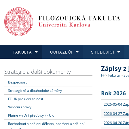
FAKULTA
UCHAZEČI
STUDUJÍCÍ
Zápisy z
FAKULTA
UCHAZEČI
STUDUJÍCÍ
VĚDA A VÝZKUM
ZAHRANIČÍ
Struktura a
Co studova
Bakalářsk
O vědě a 
Aktuální n
Strategie a další dokumenty
FF
>
Fakulta
>
Str
Bezpečnost
Dozvědět se více
Podat přihlášku
Dozvědět se více
Dozvědět se více
Dozvědět se více
Strategie 
Učitelské 
Doktorské
Akademické
Vyjíždějící
Strategické a dlouhodobé záměry
Rok 2026
Podpora a
Informace 
Rigorózní 
Granty a p
Přijíždějíc
FF UK pro udržitelnost
2026-05-04 Záp
Výroční zprávy
Absolventi
Vyjíždějíc
2026-04-27 Záp
Platné vnitřní předpisy FF UK
2026-04-20 Záp
Rozhodnutí a sdělení děkana, opatření a sdělení
Fakultní š