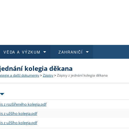
VĚDA A VÝZKUM
ZAHRANIČÍ
 jednání kolegia děkana
 historie
t a jak se přihlásit
é a magisterské studium
výzkumu na FF UK
abídky a výběrová řízení
Pro m
Kurzy
Kurzy
Trans
Přijíž
ategie a další dokumenty
>
Zápisy
>
Zápisy z jednání kolegia děkana
a další dokumenty
studijní programy
 studium
 kvalifikace
 studenti
Kniho
Progr
Studu
Vědec
Mimof
 benefity pro zaměstnance
k průběhu přijímacího řízení
řízení
rojekty
í studenti
E-sho
Univer
Podpor
Publi
East 
is z rozšířeného kolegia.pdf
 fakulty
í zaměstnanci
Výběr
is z užšího kolegia.pdf
is z užšího kolegia.pdf
koly FF UK
Vydav