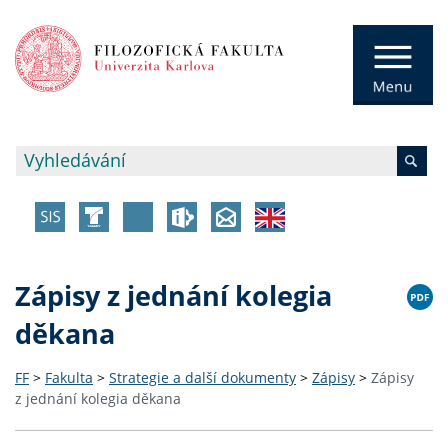
Zápisy z jednání kolegia
děkana
FF
>
Fakulta
>
Strategie a další dokumenty
>
Zápisy
>
Zápisy
z jednání kolegia děkana