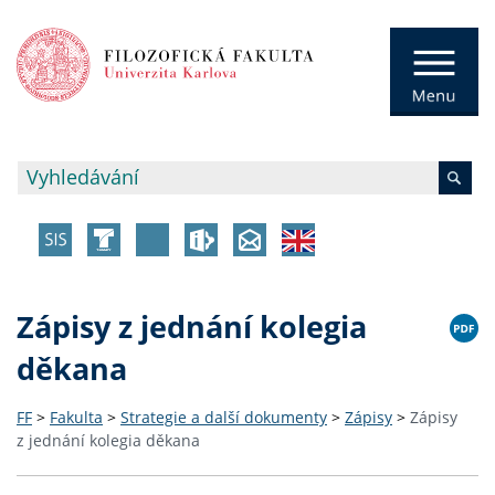
Zápisy z jednání kolegia
děkana
FF
>
Fakulta
>
Strategie a další dokumenty
>
Zápisy
>
Zápisy
z jednání kolegia děkana