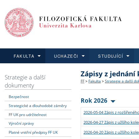
FAKULTA
UCHAZEČI
STUDUJÍCÍ
Zápisy z jednání
FAKULTA
UCHAZEČI
STUDUJÍCÍ
VĚDA A VÝZKUM
ZAHRANIČÍ
Struktura a historie
Co studovat a jak se přihlá
Bakalářské a magisterské
O vědě a výzkumu na FF
Aktuální nabídky a výběrov
Strategie a další
FF
>
Fakulta
>
Strategie a další d
dokumenty
Dozvědět se více
Podat přihlášku
Dozvědět se více
Dozvědět se více
Dozvědět se více
Strategie a další dokumen
Učitelské studijní program
Doktorské studium
Akademické kvalifikace
Vyjíždějící studenti
Bezpečnost
Rok 2026
Strategické a dlouhodobé záměry
Podpora a benefity pro z
Informace k průběhu přijím
Rigorózní řízení
Granty a projekty
Přijíždějící studenti
2026-05-04 Zápis z rozšířeného
FF UK pro udržitelnost
Absolventi fakulty
Vyjíždějící zaměstnanci
2026-04-27 Zápis z užšího kole
Výroční zprávy
2026-04-20 Zápis z užšího kole
Platné vnitřní předpisy FF UK
Fakultní školy FF UK