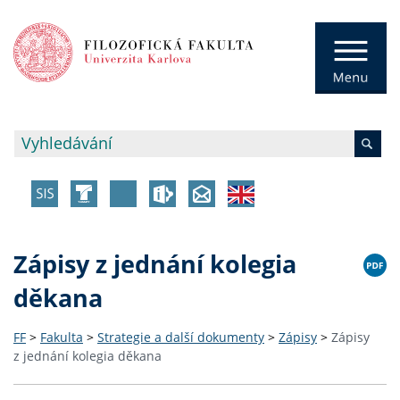
Zápisy z jednání kolegia
děkana
FF
>
Fakulta
>
Strategie a další dokumenty
>
Zápisy
>
Zápisy
z jednání kolegia děkana