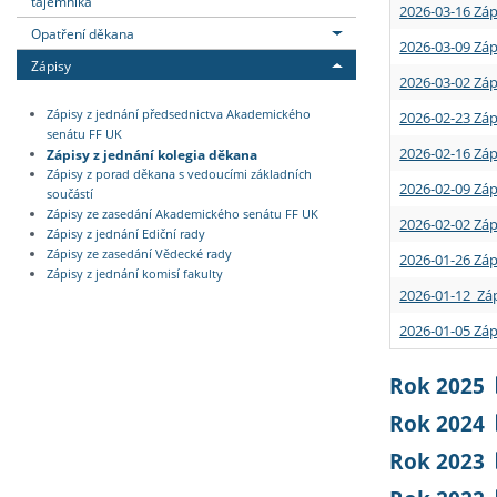
tajemníka
2026-03-16 Záp
Opatření děkana
2026-03-09 Záp
Zápisy
2026-03-02 Záp
Zápisy z jednání předsednictva Akademického
2026-02-23 Záp
senátu FF UK
2026-02-16 Záp
Zápisy z jednání kolegia děkana
Zápisy z porad děkana s vedoucími základních
2026-02-09 Záp
součástí
Zápisy ze zasedání Akademického senátu FF UK
2026-02-02 Záp
Zápisy z jednání Ediční rady
Zápisy ze zasedání Vědecké rady
2026-01-26 Záp
Zápisy z jednání komisí fakulty
2026-01-12 Záp
2026-01-05 Záp
Rok 2025
Rok 2024
Rok 2023