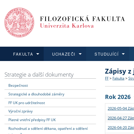
FAKULTA
UCHAZEČI
STUDUJÍCÍ
Zápisy z
FAKULTA
UCHAZEČI
STUDUJÍCÍ
VĚDA A VÝZKUM
ZAHRANIČÍ
Struktura a
Co studova
Bakalářsk
O vědě a 
Aktuální n
Strategie a další dokumenty
FF
>
Fakulta
>
Str
Bezpečnost
Dozvědět se více
Podat přihlášku
Dozvědět se více
Dozvědět se více
Dozvědět se více
Strategie 
Učitelské 
Doktorské
Akademické
Vyjíždějící
Strategické a dlouhodobé záměry
Rok 2026
Podpora a
Informace 
Rigorózní 
Granty a p
Přijíždějíc
FF UK pro udržitelnost
2026-05-04 Záp
Výroční zprávy
Absolventi
Vyjíždějíc
2026-04-27 Záp
Platné vnitřní předpisy FF UK
2026-04-20 Záp
Rozhodnutí a sdělení děkana, opatření a sdělení
Fakultní š