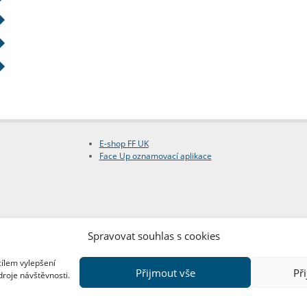
E-shop FF UK
Face Up oznamovací aplikace
Spravovat souhlas s cookies
cílem vylepšení
Přijmout vše
Př
droje návštěvnosti.
Copyright © FF UK 2026
Design:
Red Peppers