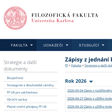
FAKULTA
UCHAZEČI
STUDUJÍCÍ
Zápisy z jednání
FAKULTA
UCHAZEČI
STUDUJÍCÍ
VĚDA A VÝZKUM
ZAHRANIČÍ
Struktura a historie
Co studovat a jak se přihlá
Bakalářské a magisterské
O vědě a výzkumu na FF
Aktuální nabídky a výběrov
Strategie a další
FF
>
Fakulta
>
Strategie a další d
dokumenty
Dozvědět se více
Podat přihlášku
Dozvědět se více
Dozvědět se více
Dozvědět se více
Strategie a další dokumen
Učitelské studijní program
Doktorské studium
Akademické kvalifikace
Vyjíždějící studenti
Bezpečnost
Rok 2026
Strategické a dlouhodobé záměry
Podpora a benefity pro z
Informace k průběhu přijí
Rigorózní řízení
Granty a projekty
Přijíždějící studenti
2026-05-04 Zápis z rozšířeného
FF UK pro udržitelnost
Absolventi fakulty
Vyjíždějící zaměstnanci
2026-04-27 Zápis z užšího kole
Výroční zprávy
2026-04-20 Zápis z užšího kole
Platné vnitřní předpisy FF UK
Fakultní školy FF UK