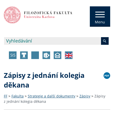
Zápisy z jednání kolegia
děkana
FF
>
Fakulta
>
Strategie a další dokumenty
>
Zápisy
>
Zápisy
z jednání kolegia děkana