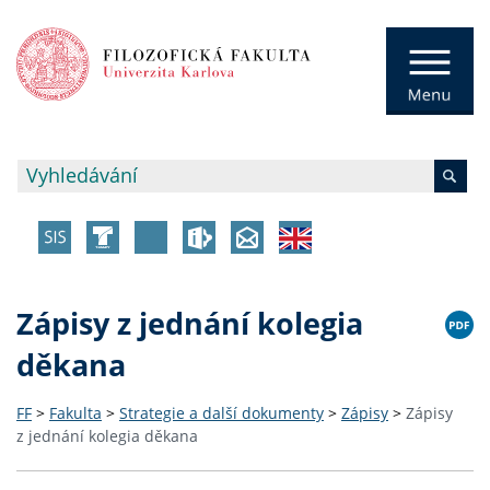
Zápisy z jednání kolegia
děkana
FF
>
Fakulta
>
Strategie a další dokumenty
>
Zápisy
>
Zápisy
z jednání kolegia děkana