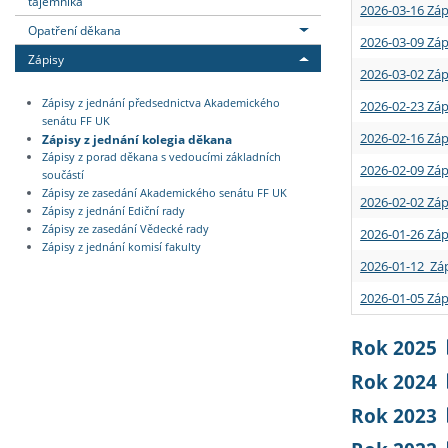
tajemníka
2026-03-16 Záp
Opatření děkana
2026-03-09 Záp
Zápisy
2026-03-02 Záp
Zápisy z jednání předsednictva Akademického
2026-02-23 Záp
senátu FF UK
2026-02-16 Záp
Zápisy z jednání kolegia děkana
Zápisy z porad děkana s vedoucími základních
2026-02-09 Záp
součástí
Zápisy ze zasedání Akademického senátu FF UK
2026-02-02 Záp
Zápisy z jednání Ediční rady
Zápisy ze zasedání Vědecké rady
2026-01-26 Záp
Zápisy z jednání komisí fakulty
2026-01-12 Záp
2026-01-05 Záp
Rok 2025
Rok 2024
Rok 2023