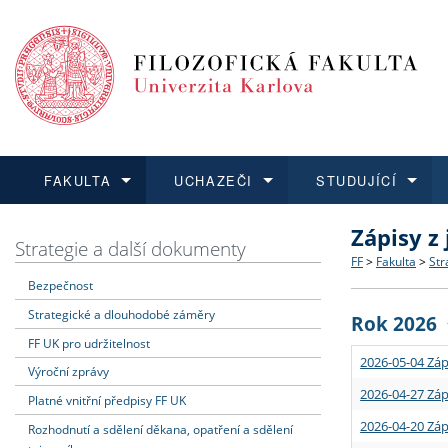
FAKULTA
UCHAZEČI
STUDUJÍCÍ
Zápisy z
FAKULTA
UCHAZEČI
STUDUJÍCÍ
VĚDA A VÝZKUM
ZAHRANIČÍ
Struktura a
Co studova
Bakalářsk
O vědě a 
Aktuální n
Strategie a další dokumenty
FF
>
Fakulta
>
Str
Bezpečnost
Dozvědět se více
Podat přihlášku
Dozvědět se více
Dozvědět se více
Dozvědět se více
Strategie 
Učitelské 
Doktorské
Akademické
Vyjíždějící
Strategické a dlouhodobé záměry
Rok 2026
Podpora a
Informace 
Rigorózní 
Granty a p
Přijíždějíc
FF UK pro udržitelnost
2026-05-04 Záp
Výroční zprávy
Absolventi
Vyjíždějíc
2026-04-27 Záp
Platné vnitřní předpisy FF UK
2026-04-20 Záp
Rozhodnutí a sdělení děkana, opatření a sdělení
Fakultní š