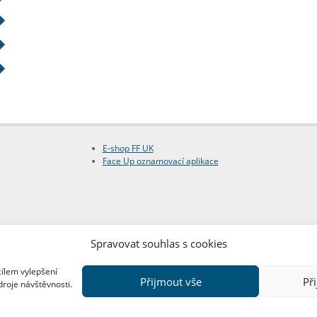
E-shop FF UK
Face Up oznamovací aplikace
Spravovat souhlas s cookies
cílem vylepšení
Přijmout vše
Př
droje návštěvnosti.
Copyright © FF UK 2026
Design:
Red Peppers