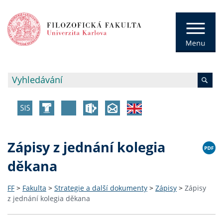
Zápisy z jednání kolegia
děkana
FF
>
Fakulta
>
Strategie a další dokumenty
>
Zápisy
>
Zápisy
z jednání kolegia děkana