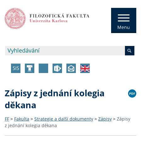
Zápisy z jednání kolegia
děkana
FF
>
Fakulta
>
Strategie a další dokumenty
>
Zápisy
>
Zápisy
z jednání kolegia děkana