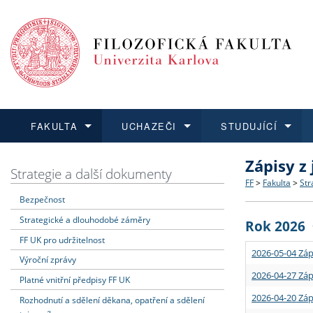
FAKULTA
UCHAZEČI
STUDUJÍCÍ
Zápisy z
FAKULTA
UCHAZEČI
STUDUJÍCÍ
VĚDA A VÝZKUM
ZAHRANIČÍ
Struktura a
Co studova
Bakalářsk
O vědě a 
Aktuální n
Strategie a další dokumenty
FF
>
Fakulta
>
Str
Bezpečnost
Dozvědět se více
Podat přihlášku
Dozvědět se více
Dozvědět se více
Dozvědět se více
Strategie 
Učitelské 
Doktorské
Akademické
Vyjíždějící
Strategické a dlouhodobé záměry
Rok 2026
Podpora a
Informace 
Rigorózní 
Granty a p
Přijíždějíc
FF UK pro udržitelnost
2026-05-04 Záp
Výroční zprávy
Absolventi
Vyjíždějíc
2026-04-27 Záp
Platné vnitřní předpisy FF UK
2026-04-20 Záp
Rozhodnutí a sdělení děkana, opatření a sdělení
Fakultní š