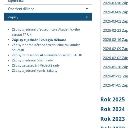
tajemníka
2026-03-16 Záp
Opatření děkana
2026-03-09 Záp
Zápisy
2026-03-02 Záp
Zápisy z jednání předsednictva Akademického
2026-02-23 Záp
senátu FF UK
2026-02-16 Záp
Zápisy z jednání kolegia děkana
Zápisy z porad děkana s vedoucími základních
2026-02-09 Záp
součástí
Zápisy ze zasedání Akademického senátu FF UK
2026-02-02 Záp
Zápisy z jednání Ediční rady
Zápisy ze zasedání Vědecké rady
2026-01-26 Záp
Zápisy z jednání komisí fakulty
2026-01-12 Záp
2026-01-05 Záp
Rok 2025
Rok 2024
Rok 2023