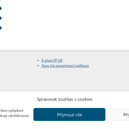
E-shop FF UK
Face Up oznamovací aplikace
Spravovat souhlas s cookies
cílem vylepšení
Přijmout vše
Př
droje návštěvnosti.
Copyright © FF UK 2026
Design:
Red Peppers