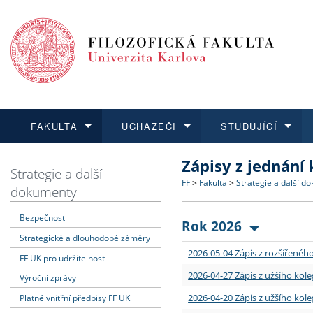
FAKULTA
UCHAZEČI
STUDUJÍCÍ
Zápisy z jednání
FAKULTA
UCHAZEČI
STUDUJÍCÍ
VĚDA A VÝZKUM
ZAHRANIČÍ
Struktura a historie
Co studovat a jak se přihlá
Bakalářské a magisterské
O vědě a výzkumu na FF
Aktuální nabídky a výběrov
Strategie a další
FF
>
Fakulta
>
Strategie a další d
dokumenty
Dozvědět se více
Podat přihlášku
Dozvědět se více
Dozvědět se více
Dozvědět se více
Strategie a další dokumen
Učitelské studijní program
Doktorské studium
Akademické kvalifikace
Vyjíždějící studenti
Bezpečnost
Rok 2026
Strategické a dlouhodobé záměry
Podpora a benefity pro z
Informace k průběhu přijím
Rigorózní řízení
Granty a projekty
Přijíždějící studenti
2026-05-04 Zápis z rozšířeného
FF UK pro udržitelnost
Absolventi fakulty
Vyjíždějící zaměstnanci
2026-04-27 Zápis z užšího kole
Výroční zprávy
2026-04-20 Zápis z užšího kole
Platné vnitřní předpisy FF UK
Fakultní školy FF UK