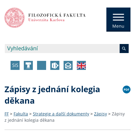
Zápisy z jednání kolegia
děkana
FF
>
Fakulta
>
Strategie a další dokumenty
>
Zápisy
>
Zápisy
z jednání kolegia děkana