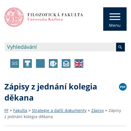
Zápisy z jednání kolegia
děkana
FF
>
Fakulta
>
Strategie a další dokumenty
>
Zápisy
>
Zápisy
z jednání kolegia děkana