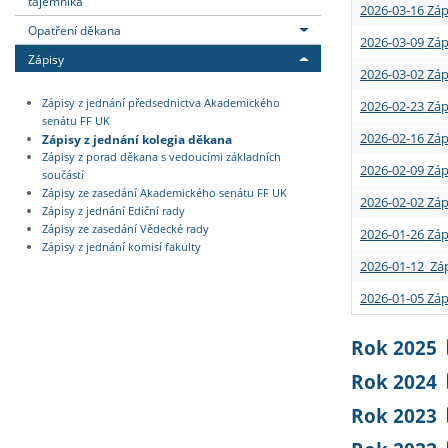
tajemníka
2026-03-16 Záp
Opatření děkana
2026-03-09 Záp
Zápisy
2026-03-02 Záp
Zápisy z jednání předsednictva Akademického
2026-02-23 Záp
senátu FF UK
2026-02-16 Záp
Zápisy z jednání kolegia děkana
Zápisy z porad děkana s vedoucími základních
2026-02-09 Záp
součástí
Zápisy ze zasedání Akademického senátu FF UK
2026-02-02 Záp
Zápisy z jednání Ediční rady
Zápisy ze zasedání Vědecké rady
2026-01-26 Záp
Zápisy z jednání komisí fakulty
2026-01-12 Záp
2026-01-05 Záp
Rok 2025
Rok 2024
Rok 2023