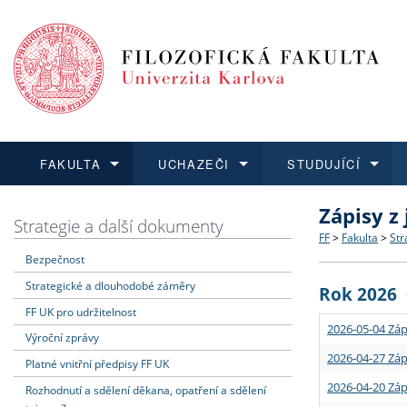
FAKULTA
UCHAZEČI
STUDUJÍCÍ
Zápisy z
FAKULTA
UCHAZEČI
STUDUJÍCÍ
VĚDA A VÝZKUM
ZAHRANIČÍ
Struktura a
Co studova
Bakalářsk
O vědě a 
Aktuální n
Strategie a další dokumenty
FF
>
Fakulta
>
Str
Bezpečnost
Dozvědět se více
Podat přihlášku
Dozvědět se více
Dozvědět se více
Dozvědět se více
Strategie 
Učitelské 
Doktorské
Akademické
Vyjíždějící
Strategické a dlouhodobé záměry
Rok 2026
Podpora a
Informace 
Rigorózní 
Granty a p
Přijíždějíc
FF UK pro udržitelnost
2026-05-04 Záp
Výroční zprávy
Absolventi
Vyjíždějíc
2026-04-27 Záp
Platné vnitřní předpisy FF UK
2026-04-20 Záp
Rozhodnutí a sdělení děkana, opatření a sdělení
Fakultní š