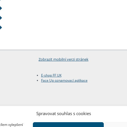
Zobrazit mobilní verzi stránek
E-shop FF UK
Face Up oznamovací aplikace
Spravovat souhlas s cookies
cílem vylepšení