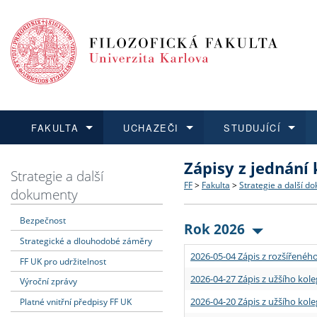
FAKULTA
UCHAZEČI
STUDUJÍCÍ
Zápisy z jednání
FAKULTA
UCHAZEČI
STUDUJÍCÍ
VĚDA A VÝZKUM
ZAHRANIČÍ
Struktura a historie
Co studovat a jak se přihlá
Bakalářské a magisterské
O vědě a výzkumu na FF
Aktuální nabídky a výběrov
Strategie a další
FF
>
Fakulta
>
Strategie a další d
dokumenty
Dozvědět se více
Podat přihlášku
Dozvědět se více
Dozvědět se více
Dozvědět se více
Strategie a další dokumen
Učitelské studijní program
Doktorské studium
Akademické kvalifikace
Vyjíždějící studenti
Bezpečnost
Rok 2026
Strategické a dlouhodobé záměry
Podpora a benefity pro z
Informace k průběhu přijím
Rigorózní řízení
Granty a projekty
Přijíždějící studenti
2026-05-04 Zápis z rozšířeného
FF UK pro udržitelnost
Absolventi fakulty
Vyjíždějící zaměstnanci
2026-04-27 Zápis z užšího kole
Výroční zprávy
2026-04-20 Zápis z užšího kole
Platné vnitřní předpisy FF UK
Fakultní školy FF UK