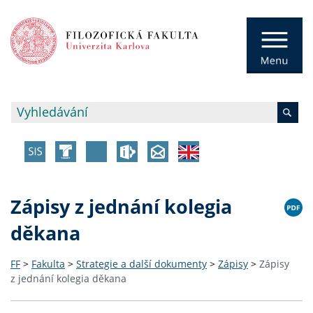
Zápisy z jednání kolegia
děkana
FF
>
Fakulta
>
Strategie a další dokumenty
>
Zápisy
>
Zápisy
z jednání kolegia děkana