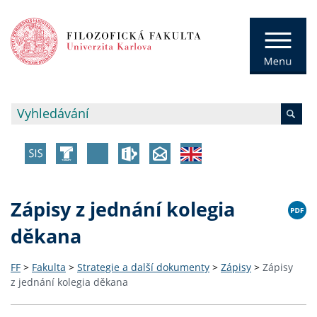
Zápisy z jednání kolegia
děkana
FF
>
Fakulta
>
Strategie a další dokumenty
>
Zápisy
>
Zápisy
z jednání kolegia děkana