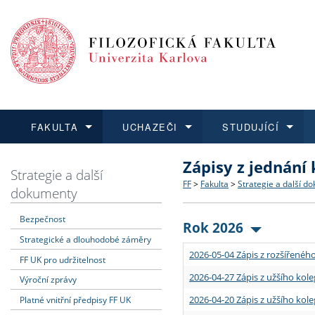
FAKULTA
UCHAZEČI
STUDUJÍCÍ
Zápisy z jednání
FAKULTA
UCHAZEČI
STUDUJÍCÍ
VĚDA A VÝZKUM
ZAHRANIČÍ
Struktura a historie
Co studovat a jak se přihlá
Bakalářské a magisterské
O vědě a výzkumu na FF
Aktuální nabídky a výběrov
Strategie a další
FF
>
Fakulta
>
Strategie a další d
dokumenty
Dozvědět se více
Podat přihlášku
Dozvědět se více
Dozvědět se více
Dozvědět se více
Strategie a další dokumen
Učitelské studijní program
Doktorské studium
Akademické kvalifikace
Vyjíždějící studenti
Bezpečnost
Rok 2026
Strategické a dlouhodobé záměry
Podpora a benefity pro z
Informace k průběhu přijím
Rigorózní řízení
Granty a projekty
Přijíždějící studenti
2026-05-04 Zápis z rozšířeného
FF UK pro udržitelnost
Absolventi fakulty
Vyjíždějící zaměstnanci
2026-04-27 Zápis z užšího kole
Výroční zprávy
2026-04-20 Zápis z užšího kole
Platné vnitřní předpisy FF UK
Fakultní školy FF UK