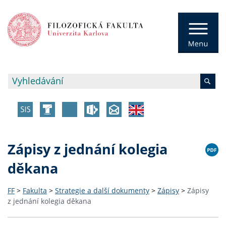
Zápisy z jednání kolegia
děkana
FF
>
Fakulta
>
Strategie a další dokumenty
>
Zápisy
>
Zápisy
z jednání kolegia děkana