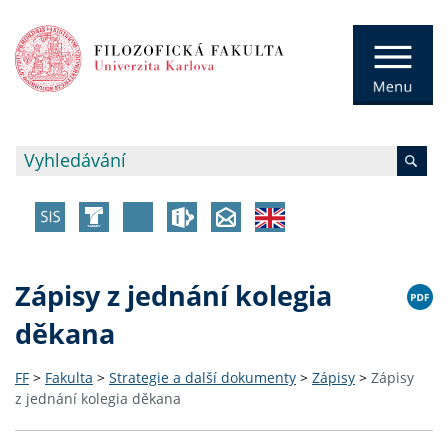
Zápisy z jednání kolegia
děkana
FF
>
Fakulta
>
Strategie a další dokumenty
>
Zápisy
>
Zápisy
z jednání kolegia děkana