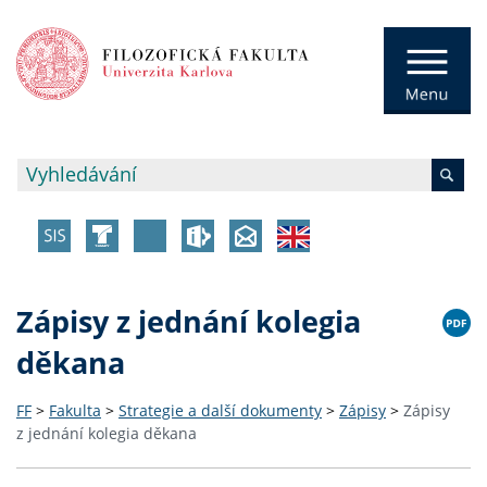
Zápisy z jednání kolegia
děkana
FF
>
Fakulta
>
Strategie a další dokumenty
>
Zápisy
>
Zápisy
z jednání kolegia děkana