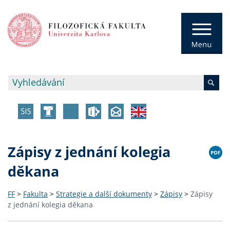
Zápisy z jednání kolegia
děkana
FF
>
Fakulta
>
Strategie a další dokumenty
>
Zápisy
>
Zápisy
z jednání kolegia děkana