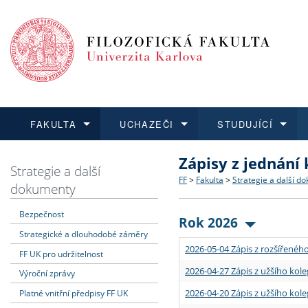
FAKULTA
UCHAZEČI
STUDUJÍCÍ
Zápisy z jednání
FAKULTA
UCHAZEČI
STUDUJÍCÍ
VĚDA A VÝZKUM
ZAHRANIČÍ
Struktura a historie
Co studovat a jak se přihlá
Bakalářské a magisterské
O vědě a výzkumu na FF
Aktuální nabídky a výběrov
Strategie a další
FF
>
Fakulta
>
Strategie a další d
dokumenty
Dozvědět se více
Podat přihlášku
Dozvědět se více
Dozvědět se více
Dozvědět se více
Strategie a další dokumen
Učitelské studijní program
Doktorské studium
Akademické kvalifikace
Vyjíždějící studenti
Bezpečnost
Rok 2026
Strategické a dlouhodobé záměry
Podpora a benefity pro z
Informace k průběhu přijím
Rigorózní řízení
Granty a projekty
Přijíždějící studenti
2026-05-04 Zápis z rozšířeného
FF UK pro udržitelnost
Absolventi fakulty
Vyjíždějící zaměstnanci
2026-04-27 Zápis z užšího kole
Výroční zprávy
2026-04-20 Zápis z užšího kole
Platné vnitřní předpisy FF UK
Fakultní školy FF UK