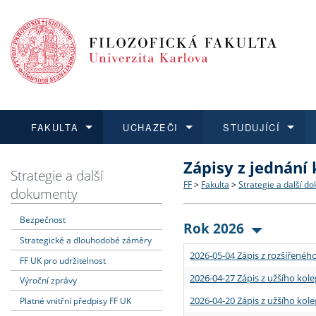
FAKULTA
UCHAZEČI
STUDUJÍCÍ
Zápisy z jednání
FAKULTA
UCHAZEČI
STUDUJÍCÍ
VĚDA A VÝZKUM
ZAHRANIČÍ
Struktura a historie
Co studovat a jak se přihlá
Bakalářské a magisterské
O vědě a výzkumu na FF
Aktuální nabídky a výběrov
Strategie a další
FF
>
Fakulta
>
Strategie a další d
dokumenty
Dozvědět se více
Podat přihlášku
Dozvědět se více
Dozvědět se více
Dozvědět se více
Strategie a další dokumen
Učitelské studijní program
Doktorské studium
Akademické kvalifikace
Vyjíždějící studenti
Bezpečnost
Rok 2026
Strategické a dlouhodobé záměry
Podpora a benefity pro z
Informace k průběhu přijím
Rigorózní řízení
Granty a projekty
Přijíždějící studenti
2026-05-04 Zápis z rozšířeného
FF UK pro udržitelnost
Absolventi fakulty
Vyjíždějící zaměstnanci
2026-04-27 Zápis z užšího kole
Výroční zprávy
2026-04-20 Zápis z užšího kole
Platné vnitřní předpisy FF UK
Fakultní školy FF UK