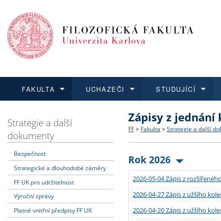
FAKULTA
UCHAZEČI
STUDUJÍCÍ
Zápisy z jednání
FAKULTA
UCHAZEČI
STUDUJÍCÍ
VĚDA A VÝZKUM
ZAHRANIČÍ
Struktura a historie
Co studovat a jak se přihlá
Bakalářské a magisterské
O vědě a výzkumu na FF
Aktuální nabídky a výběrov
Strategie a další
FF
>
Fakulta
>
Strategie a další d
dokumenty
Dozvědět se více
Podat přihlášku
Dozvědět se více
Dozvědět se více
Dozvědět se více
Strategie a další dokumen
Učitelské studijní program
Doktorské studium
Akademické kvalifikace
Vyjíždějící studenti
Bezpečnost
Rok 2026
Strategické a dlouhodobé záměry
Podpora a benefity pro z
Informace k průběhu přijím
Rigorózní řízení
Granty a projekty
Přijíždějící studenti
2026-05-04 Zápis z rozšířeného
FF UK pro udržitelnost
Absolventi fakulty
Vyjíždějící zaměstnanci
2026-04-27 Zápis z užšího kole
Výroční zprávy
2026-04-20 Zápis z užšího kole
Platné vnitřní předpisy FF UK
Fakultní školy FF UK