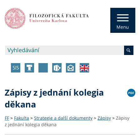
Zápisy z jednání kolegia
děkana
FF
>
Fakulta
>
Strategie a další dokumenty
>
Zápisy
>
Zápisy
z jednání kolegia děkana