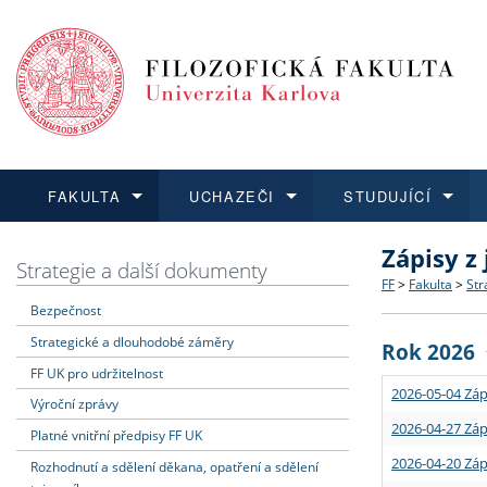
FAKULTA
UCHAZEČI
STUDUJÍCÍ
Zápisy z
FAKULTA
UCHAZEČI
STUDUJÍCÍ
VĚDA A VÝZKUM
ZAHRANIČÍ
Struktura a
Co studova
Bakalářsk
O vědě a 
Aktuální n
Strategie a další dokumenty
FF
>
Fakulta
>
Str
Bezpečnost
Dozvědět se více
Podat přihlášku
Dozvědět se více
Dozvědět se více
Dozvědět se více
Strategie 
Učitelské 
Doktorské
Akademické
Vyjíždějící
Strategické a dlouhodobé záměry
Rok 2026
Podpora a
Informace 
Rigorózní 
Granty a p
Přijíždějíc
FF UK pro udržitelnost
2026-05-04 Záp
Výroční zprávy
Absolventi
Vyjíždějíc
2026-04-27 Záp
Platné vnitřní předpisy FF UK
2026-04-20 Záp
Rozhodnutí a sdělení děkana, opatření a sdělení
Fakultní š