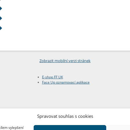
Zobrazit mobilní verzi stránek
E-shop FF UK
Face Up oznamovací aplikace
Spravovat souhlas s cookies
cílem vylepšení