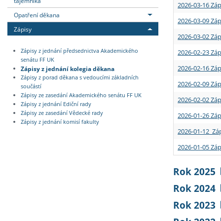
tajemníka
2026-03-16 Záp
Opatření děkana
2026-03-09 Záp
Zápisy
2026-03-02 Záp
Zápisy z jednání předsednictva Akademického
2026-02-23 Záp
senátu FF UK
2026-02-16 Záp
Zápisy z jednání kolegia děkana
Zápisy z porad děkana s vedoucími základních
2026-02-09 Záp
součástí
Zápisy ze zasedání Akademického senátu FF UK
2026-02-02 Záp
Zápisy z jednání Ediční rady
Zápisy ze zasedání Vědecké rady
2026-01-26 Záp
Zápisy z jednání komisí fakulty
2026-01-12 Záp
2026-01-05 Záp
Rok 2025
Rok 2024
Rok 2023