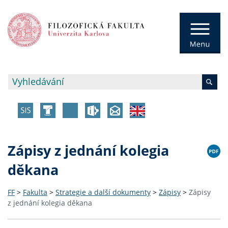
Zápisy z jednání kolegia
děkana
FF
>
Fakulta
>
Strategie a další dokumenty
>
Zápisy
>
Zápisy
z jednání kolegia děkana