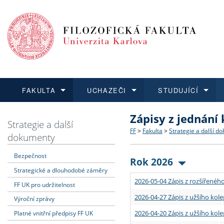
FAKULTA
UCHAZEČI
STUDUJÍCÍ
Zápisy z jednání
FAKULTA
UCHAZEČI
STUDUJÍCÍ
VĚDA A VÝZKUM
ZAHRANIČÍ
Struktura a historie
Co studovat a jak se přihlá
Bakalářské a magisterské
O vědě a výzkumu na FF
Aktuální nabídky a výběrov
Strategie a další
FF
>
Fakulta
>
Strategie a další d
dokumenty
Dozvědět se více
Podat přihlášku
Dozvědět se více
Dozvědět se více
Dozvědět se více
Strategie a další dokumen
Učitelské studijní program
Doktorské studium
Akademické kvalifikace
Vyjíždějící studenti
Bezpečnost
Rok 2026
Strategické a dlouhodobé záměry
Podpora a benefity pro z
Informace k průběhu přijím
Rigorózní řízení
Granty a projekty
Přijíždějící studenti
2026-05-04 Zápis z rozšířeného
FF UK pro udržitelnost
Absolventi fakulty
Vyjíždějící zaměstnanci
2026-04-27 Zápis z užšího kole
Výroční zprávy
2026-04-20 Zápis z užšího kole
Platné vnitřní předpisy FF UK
Fakultní školy FF UK