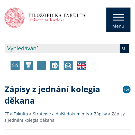
Zápisy z jednání kolegia
děkana
FF
>
Fakulta
>
Strategie a další dokumenty
>
Zápisy
>
Zápisy
z jednání kolegia děkana