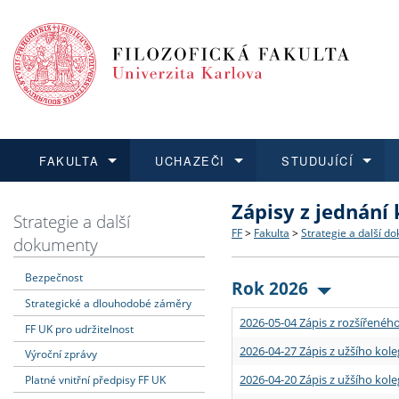
FAKULTA
UCHAZEČI
STUDUJÍCÍ
Zápisy z jednání
FAKULTA
UCHAZEČI
STUDUJÍCÍ
VĚDA A VÝZKUM
ZAHRANIČÍ
Struktura a historie
Co studovat a jak se přihlá
Bakalářské a magisterské
O vědě a výzkumu na FF
Aktuální nabídky a výběrov
Strategie a další
FF
>
Fakulta
>
Strategie a další d
dokumenty
Dozvědět se více
Podat přihlášku
Dozvědět se více
Dozvědět se více
Dozvědět se více
Strategie a další dokumen
Učitelské studijní program
Doktorské studium
Akademické kvalifikace
Vyjíždějící studenti
Bezpečnost
Rok 2026
Strategické a dlouhodobé záměry
Podpora a benefity pro z
Informace k průběhu přijí
Rigorózní řízení
Granty a projekty
Přijíždějící studenti
2026-05-04 Zápis z rozšířeného
FF UK pro udržitelnost
Absolventi fakulty
Vyjíždějící zaměstnanci
2026-04-27 Zápis z užšího kole
Výroční zprávy
2026-04-20 Zápis z užšího kole
Platné vnitřní předpisy FF UK
Fakultní školy FF UK