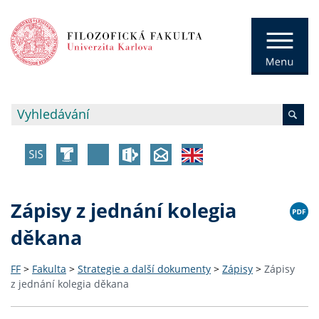
Zápisy z jednání kolegia
děkana
FF
>
Fakulta
>
Strategie a další dokumenty
>
Zápisy
>
Zápisy
z jednání kolegia děkana