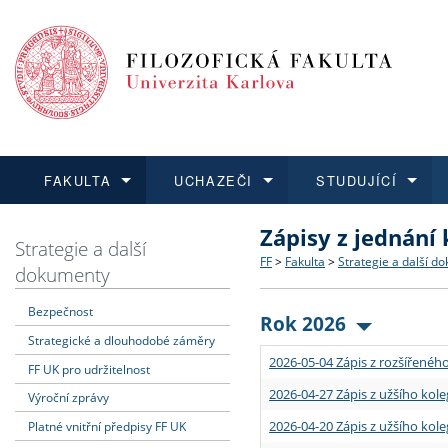
FAKULTA
UCHAZEČI
STUDUJÍCÍ
Zápisy z jednání
FAKULTA
UCHAZEČI
STUDUJÍCÍ
VĚDA A VÝZKUM
ZAHRANIČÍ
Struktura a historie
Co studovat a jak se přihlá
Bakalářské a magisterské
O vědě a výzkumu na FF
Aktuální nabídky a výběrov
Strategie a další
FF
>
Fakulta
>
Strategie a další d
dokumenty
Dozvědět se více
Podat přihlášku
Dozvědět se více
Dozvědět se více
Dozvědět se více
Strategie a další dokumen
Učitelské studijní program
Doktorské studium
Akademické kvalifikace
Vyjíždějící studenti
Bezpečnost
Rok 2026
Strategické a dlouhodobé záměry
Podpora a benefity pro z
Informace k průběhu přijím
Rigorózní řízení
Granty a projekty
Přijíždějící studenti
2026-05-04 Zápis z rozšířeného
FF UK pro udržitelnost
Absolventi fakulty
Vyjíždějící zaměstnanci
2026-04-27 Zápis z užšího kole
Výroční zprávy
2026-04-20 Zápis z užšího kole
Platné vnitřní předpisy FF UK
Fakultní školy FF UK