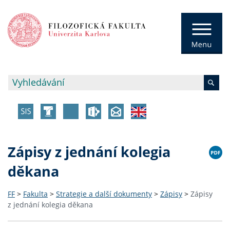
Zápisy z jednání kolegia
děkana
FF
>
Fakulta
>
Strategie a další dokumenty
>
Zápisy
>
Zápisy
z jednání kolegia děkana