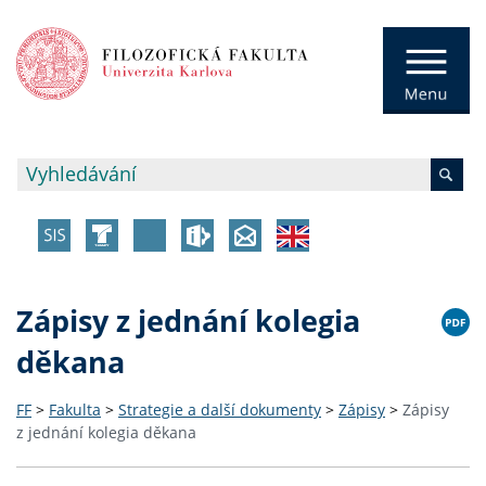
Zápisy z jednání kolegia
děkana
FF
>
Fakulta
>
Strategie a další dokumenty
>
Zápisy
>
Zápisy
z jednání kolegia děkana