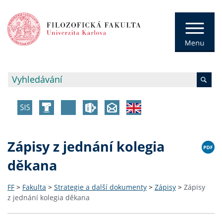
Zápisy z jednání kolegia
děkana
FF
>
Fakulta
>
Strategie a další dokumenty
>
Zápisy
>
Zápisy
z jednání kolegia děkana