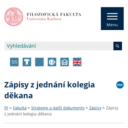
Zápisy z jednání kolegia
děkana
FF
>
Fakulta
>
Strategie a další dokumenty
>
Zápisy
>
Zápisy
z jednání kolegia děkana