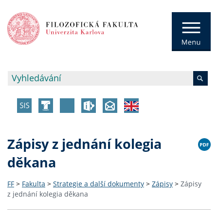
Zápisy z jednání kolegia
děkana
FF
>
Fakulta
>
Strategie a další dokumenty
>
Zápisy
>
Zápisy
z jednání kolegia děkana