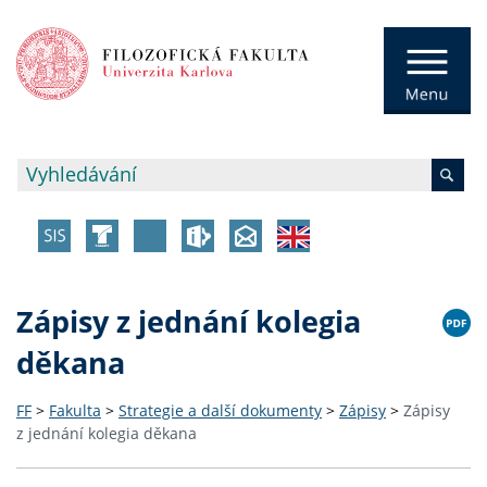
Zápisy z jednání kolegia
děkana
FF
>
Fakulta
>
Strategie a další dokumenty
>
Zápisy
>
Zápisy
z jednání kolegia děkana