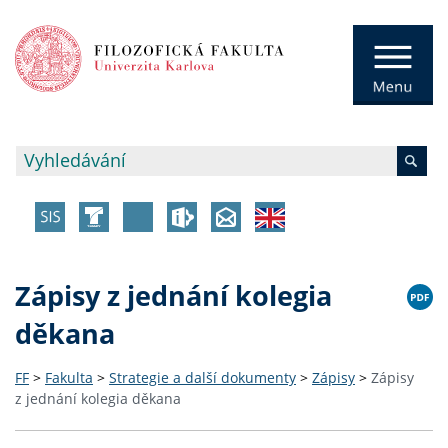
Zápisy z jednání kolegia
děkana
FF
>
Fakulta
>
Strategie a další dokumenty
>
Zápisy
>
Zápisy
z jednání kolegia děkana