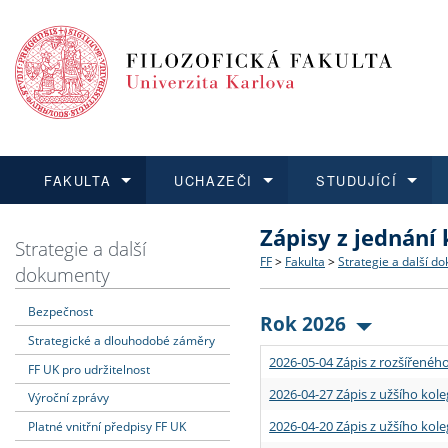
FAKULTA
UCHAZEČI
STUDUJÍCÍ
Zápisy z jednání
FAKULTA
UCHAZEČI
STUDUJÍCÍ
VĚDA A VÝZKUM
ZAHRANIČÍ
Struktura a historie
Co studovat a jak se přihlá
Bakalářské a magisterské
O vědě a výzkumu na FF
Aktuální nabídky a výběrov
Strategie a další
FF
>
Fakulta
>
Strategie a další d
dokumenty
Dozvědět se více
Podat přihlášku
Dozvědět se více
Dozvědět se více
Dozvědět se více
Strategie a další dokumen
Učitelské studijní program
Doktorské studium
Akademické kvalifikace
Vyjíždějící studenti
Bezpečnost
Rok 2026
Strategické a dlouhodobé záměry
Podpora a benefity pro z
Informace k průběhu přijí
Rigorózní řízení
Granty a projekty
Přijíždějící studenti
2026-05-04 Zápis z rozšířeného
FF UK pro udržitelnost
Absolventi fakulty
Vyjíždějící zaměstnanci
2026-04-27 Zápis z užšího kole
Výroční zprávy
2026-04-20 Zápis z užšího kole
Platné vnitřní předpisy FF UK
Fakultní školy FF UK