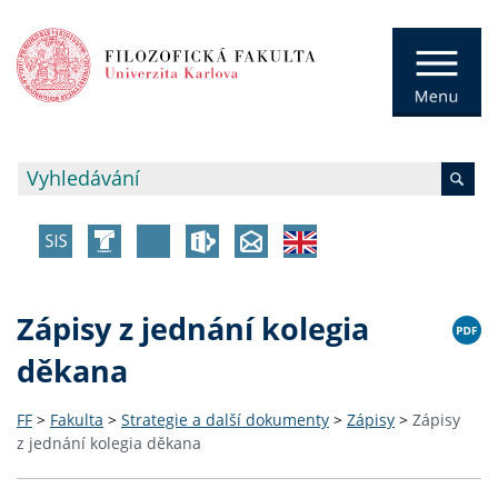
Zápisy z jednání kolegia
děkana
FF
>
Fakulta
>
Strategie a další dokumenty
>
Zápisy
>
Zápisy
z jednání kolegia děkana