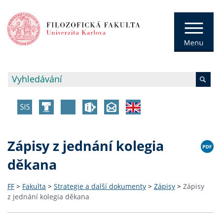
Zápisy z jednání kolegia
děkana
FF
>
Fakulta
>
Strategie a další dokumenty
>
Zápisy
>
Zápisy
z jednání kolegia děkana