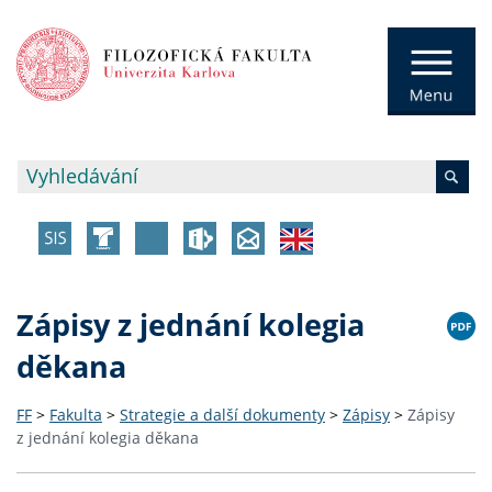
Zápisy z jednání kolegia
děkana
FF
>
Fakulta
>
Strategie a další dokumenty
>
Zápisy
>
Zápisy
z jednání kolegia děkana